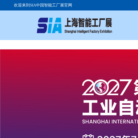
欢迎来到SIA中国智能工厂展官网
关于展会
参展流程
参观注册
展会日程
展品范围
组团参观
展馆优势
高峰论坛
交通路线
展会现场
往届展商
签证服务
广告投放
展位价格