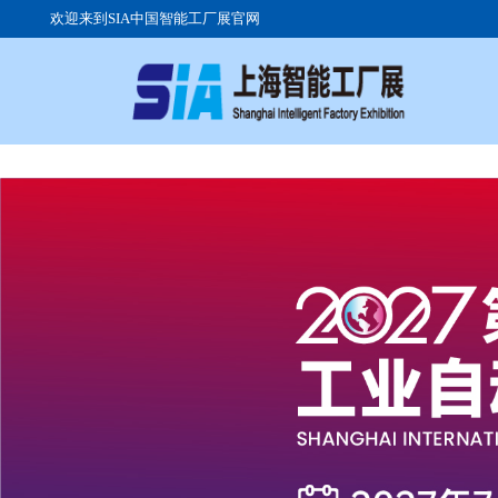
欢迎来到SIA中国智能工厂展官网
关于展会
参展流程
参观注册
展会日程
展品范围
组团参观
展馆优势
高峰论坛
交通路线
展会现场
往届展商
签证服务
广告投放
展位价格